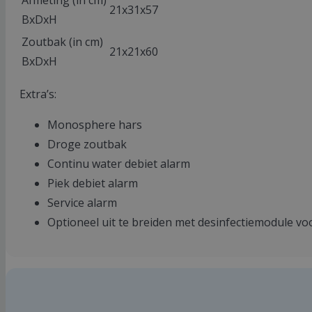
Afmeting (in cm)
21x31x57
BxDxH
Zoutbak (in cm)
21x21x60
BxDxH
Extra’s:
Monosphere hars
Droge zoutbak
Continu water debiet alarm
Piek debiet alarm
Service alarm
Optioneel uit te breiden met desinfectiemodule voor