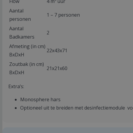
Flow
4 m³ uur
Aantal
1 – 7 personen
personen
Aantal
2
Badkamers
Afmeting (in cm)
22x43x71
BxDxH
Zoutbak (in cm)
21x21x60
BxDxH
Extra’s:
Monosphere hars
Optioneel uit te breiden met desinfectiemodule voo