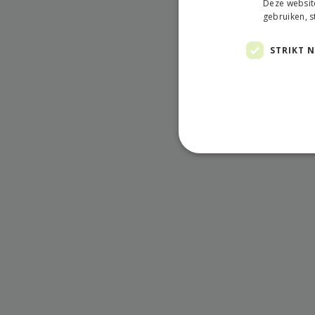
Deze websit
gebruiken, 
STRIKT 