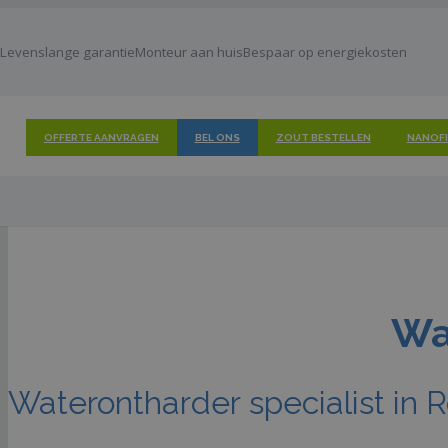
Levenslange garantie
Monteur aan huis
Bespaar op energiekosten
OFFERTE AANVRAGEN
BEL ONS
ZOUT BESTELLEN
NANOFI
Wa
Waterontharder specialist in 