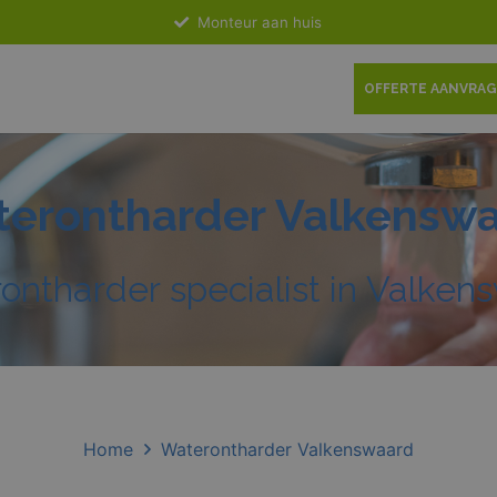
Monteur aan huis
OFFERTE AANVRA
erontharder Valkensw
ontharder specialist in Valken
Home
Waterontharder Valkenswaard