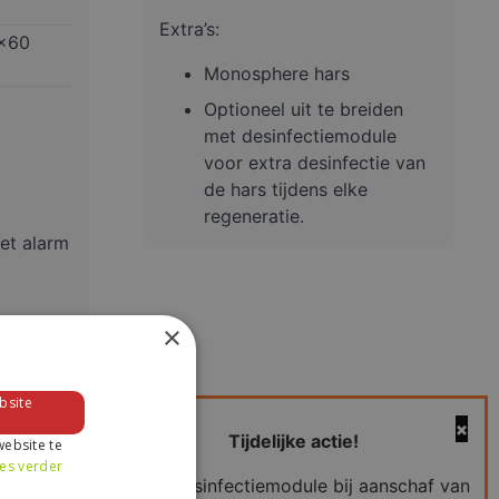
Extra’s:
x60
Monosphere hars
Optioneel uit te breiden
met desinfectiemodule
voor extra desinfectie van
de hars tijdens elke
regeneratie.
et alarm
×
eiden
dule
ctie van
bsite
e
Tijdelijke actie!
ebsite te
es verder
Gratis desinfectiemodule bij aanschaf van