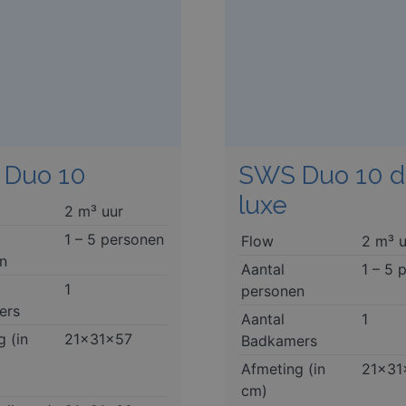
Duo 10
SWS Duo 10 
luxe
2 m³ uur
1 – 5 personen
Flow
2 m³ u
n
Aantal
1 – 5 
1
personen
ers
Aantal
1
g (in
21x31x57
Badkamers
Afmeting (in
21x31
cm)