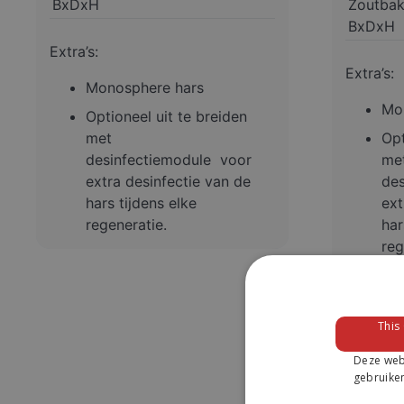
BxDxH
Zoutbak
BxDxH
Extra’s:
Extra’s:
Monosphere hars
Mo
Optioneel uit te breiden
met
Opt
desinfectiemodule voor
me
extra desinfectie van de
de
hars tijdens elke
ext
regeneratie.
har
reg
This
Deze webs
gebruiken