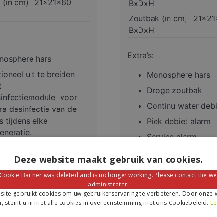
 (in cm)
21x21x60
BxDxH
Zoutbak (in cm)
21x21
BxDxH
Extra’s:
nosphere hars
ioneel uit te breiden
Monosphere hars
t
Droge zoutbak
sinfectiemodule voor
Continu water debi
ra desinfectie van de
s tijdens elke
Piek debiet alarm
eneratie.
Service alarm
Optioneel uit te br
Deze website maakt gebruik van cookies.
met desinfectiemo
voor extra desinfe
 Cookie Banner was deleted and is no longer working. Please contact the we
administrator.
de hars tijdens elk
ite gebruikt cookies om uw gebruikerservaring te verbeteren. Door onze w
regeneratie.
, stemt u in met alle cookies in overeenstemming met ons Cookiebeleid.
Le