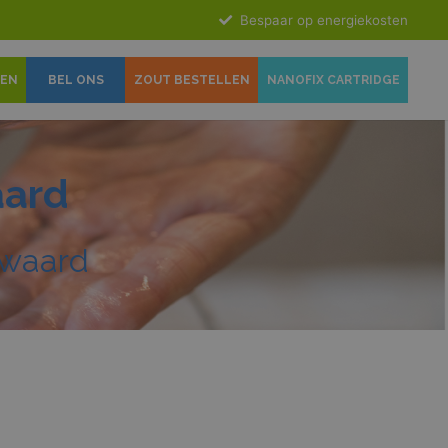
Bespaar op energiekosten
GEN
BEL ONS
ZOUT BESTELLEN
NANOFIX CARTRIDGE
aard
swaard