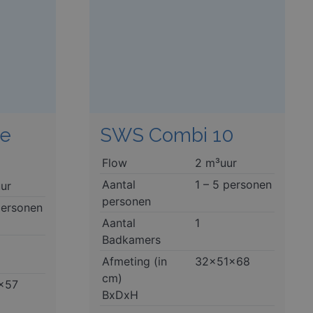
de
SWS Combi 10
Flow
2 m³uur
Aantal
1 – 5 personen
ur
personen
personen
Aantal
1
Badkamers
Afmeting (in
32x51x68
cm)
x57
BxDxH