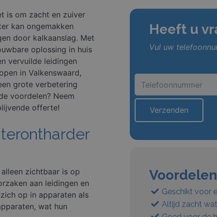
t is om zacht en zuiver
ater kan ongemakken
Heeft u v
gen door kalkaanslag. Met
Vul uw telefoonnum
ouwbare oplossing in huis
n vervuilde leidingen
open in Valkenswaard,
 een grote verbetering
 de voordelen? Neem
lijvende offerte!
terontharder
alleen zichtbaar is op
Voordelen
rzaken aan leidingen en
Geschikt voor 
ich op in apparaten als
Altijd zacht wat
apparaten, wat hun
Goed voor de h