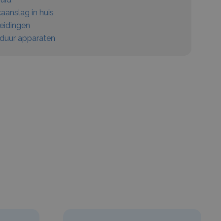
aanslag in huis
eidingen
duur apparaten