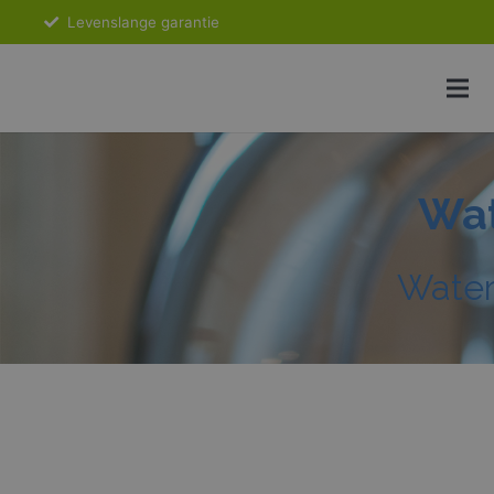
Levenslange garantie
Wat
Water