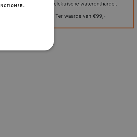
een
elektrische waterontharder
.
UNCTIONEEL
Ter waarde van €99,-