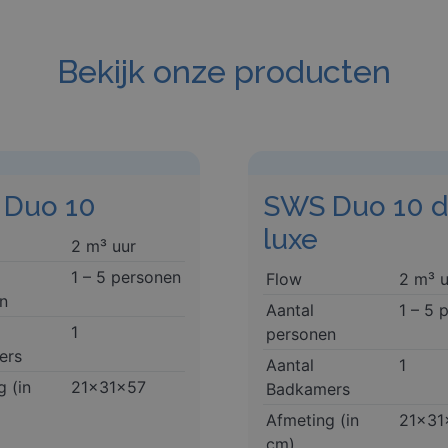
Bekijk onze producten
Duo 10
SWS Duo 10 
luxe
2 m³ uur
1 – 5 personen
Flow
2 m³ u
n
Aantal
1 – 5 
1
personen
ers
Aantal
1
g (in
21x31x57
Badkamers
Afmeting (in
21x31
cm)