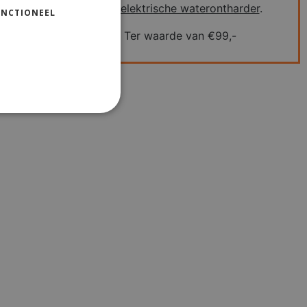
een
elektrische waterontharder
.
UNCTIONEEL
Ter waarde van €99,-