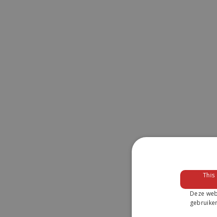
This
Deze webs
gebruiken