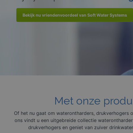
Bekijk nu vriendenvoordeel van Soft Water Systems
Met onze produc
Of het nu gaat om
waterontharders
,
drukverhogers
o
ons vindt u een uitgebreide collectie wateronthard
drukverhogers en geniet van zuiver drinkwater 