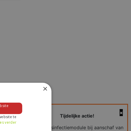
×
bsite
Tijdelijke actie!
ebsite te
es verder
Gratis desinfectiemodule bij aanschaf van