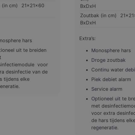
 (in cm)
21x21x60
BxDxH
Zoutbak (in cm)
21x21
BxDxH
Extra’s:
nosphere hars
ioneel uit te breiden
Monosphere hars
t
Droge zoutbak
sinfectiemodule voor
Continu water debi
ra desinfectie van de
s tijdens elke
Piek debiet alarm
eneratie.
Service alarm
Optioneel uit te br
met desinfectiemo
voor extra desinfe
de hars tijdens elk
regeneratie.