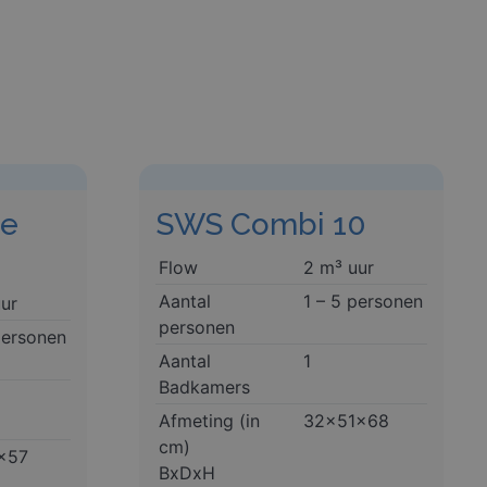
de
SWS Combi 10
Flow
2 m³ uur
Aantal
1 – 5 personen
ur
personen
personen
Aantal
1
Badkamers
Afmeting (in
32x51x68
cm)
x57
BxDxH