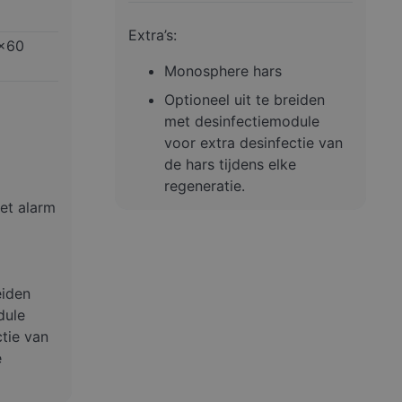
Extra’s:
x60
Monosphere hars
Optioneel uit te breiden
met desinfectiemodule
voor extra desinfectie van
de hars tijdens elke
regeneratie.
et alarm
eiden
dule
ctie van
e