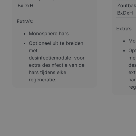
BxDxH
Zoutbak
BxDxH
Extra’s:
Extra’s:
Monosphere hars
Mo
Optioneel uit te breiden
met
Opt
desinfectiemodule voor
me
extra desinfectie van de
de
hars tijdens elke
ext
regeneratie.
har
reg