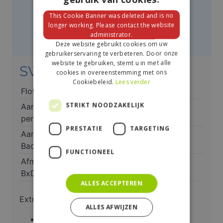
This Cookie Banner was deleted and is no
longer working. Please contact the website
administrator.
Deze website gebruikt cookies om uw
gebruikerservaring te verbeteren. Door onze
website te gebruiken, stemt u in met alle
SWS Combi 10
cookies in overeenstemming met ons
Cookiebeleid.
Lees verder
Flow
2 m³ uur
STRIKT NOODZAKELIJK
Aantal
1 – 5 personen
personen
PRESTATIE
TARGETING
Aantal
1
Badkamers
FUNCTIONEEL
Afmeting (in cm)
32x51x68
BxDxH
ALLES ACCEPTEREN
Extra’s:
ALLES AFWIJZEN
Monosphere hars