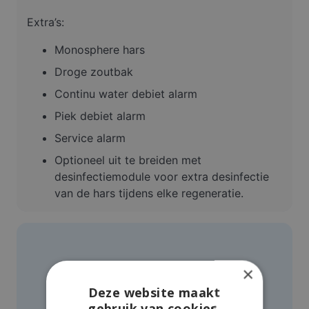
Extra’s:
Monosphere hars
Droge zoutbak
Continu water debiet alarm
Piek debiet alarm
Service alarm
Optioneel uit te breiden met
desinfectiemodule voor extra desinfectie
van de hars tijdens elke regeneratie.
×
Deze website maakt
gebruik van cookies.