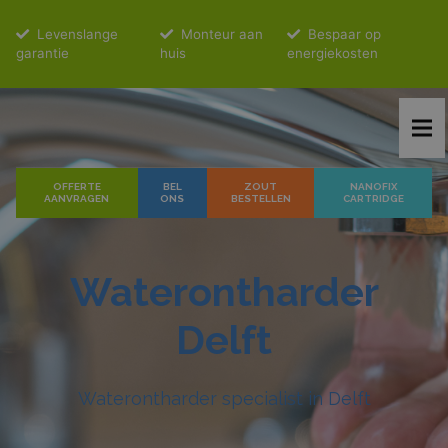
Levenslange
Monteur aan
Bespaar op
garantie
huis
energiekosten
OFFERTE
BEL
ZOUT
NANOFIX
AANVRAGEN
ONS
BESTELLEN
CARTRIDGE
Waterontharder
Delft
Waterontharder specialist in Delft