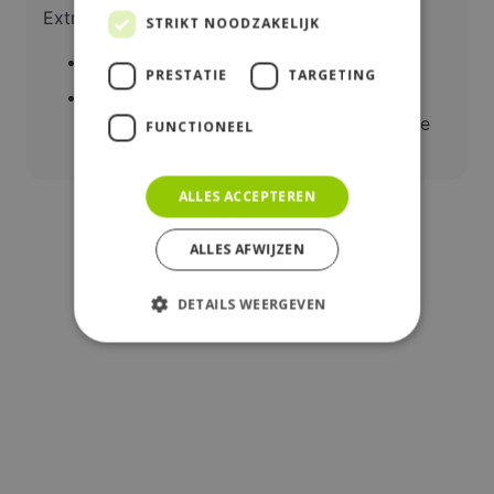
Extra’s:
STRIKT NOODZAKELIJK
Monosphere hars
PRESTATIE
TARGETING
Optioneel uit te breiden met
desinfectiemodule voor extra desinfectie
FUNCTIONEEL
van de hars tijdens elke regeneratie.
ALLES ACCEPTEREN
ALLES AFWIJZEN
DETAILS WEERGEVEN