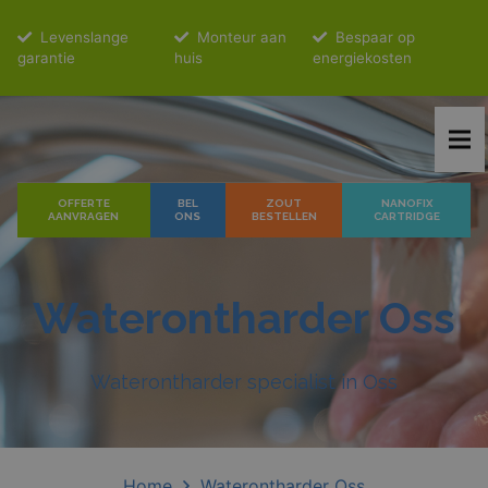
Levenslange
Monteur aan
Bespaar op
garantie
huis
energiekosten
OFFERTE
BEL
ZOUT
NANOFIX
AANVRAGEN
ONS
BESTELLEN
CARTRIDGE
Waterontharder Oss
Waterontharder specialist in Oss
Home
Waterontharder Oss