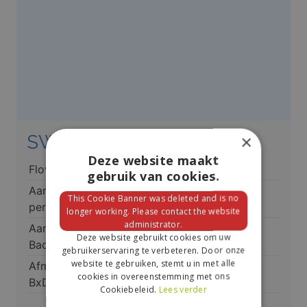
SWS Combi 10
×
Deze website maakt
Flow
2 m³uur
gebruik van cookies.
Aantal
1 – 5 personen
This Cookie Banner was deleted and is no
personen
longer working. Please contact the website
administrator.
Aantal
1
Deze website gebruikt cookies om uw
Badkamers
gebruikerservaring te verbeteren. Door onze
website te gebruiken, stemt u in met alle
Afmeting (in cm)
32x51x68
cookies in overeenstemming met ons
BxDxH
Cookiebeleid.
Lees verder