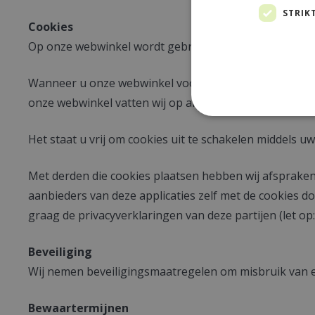
STRIK
Cookies
Op onze webwinkel wordt gebruik gemaakt van cookies.
Wanneer u onze webwinkel voor het eerst bezoekt, wo
onze webwinkel vatten wij op als toestemming voor dit
Het staat u vrij om cookies uit te schakelen middels 
Met derden die cookies plaatsen hebben wij afspraken
aanbieders van deze applicaties zelf met de cookies do
graag de privacyverklaringen van deze partijen (let op
Beveiliging
Wij nemen beveiligingsmaatregelen om misbruik van 
Bewaartermijnen