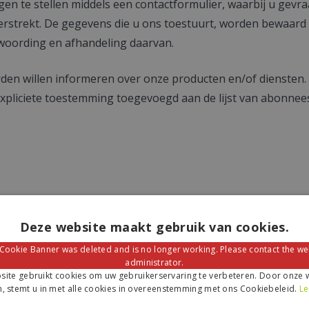
en te stellen middels een contactformulier, waarbij u gevr
verstrekt. De gegevens die u ons toestuurt, worden bewaard 
twoording en afhandeling daarvan.
den willen informeren over onze producten en/of diensten. 
xpliciete toestemming toegevoegd aan de lijst van abonnee
Deze website maakt gebruik van cookies.
 Cookie Banner was deleted and is no longer working. Please contact the we
 Deze partners zijn betrokken bij de uitvoering van de ov
administrator.
ite gebruikt cookies om uw gebruikerservaring te verbeteren. Door onze w
, stemt u in met alle cookies in overeenstemming met ons Cookiebeleid.
Le
men. Hiermee verzamelen de beheerders van deze diensten 