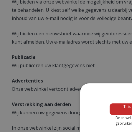
Wij bieden via onze webwinkel de mogelijkheid om vrag
te behandelen. U kiest zelf welke gegevens u daarbij 
inhoud van uw e-mail nodig is voor de volledige bean
Wij bieden een nieuwsbrief waarmee wij geïnteresseer
kunt afmelden. Uw e-mailadres wordt slechts met uw e
Publicatie
Wij publiceren uw klantgegevens niet.
Advertenties
Onze webwinkel vertoont advertenties.
Verstrekking aan derden
This
Wij kunnen uw gegevens doorgeven aan onze partners.
Deze webs
gebruiken
In onze webwinkel zijn social media buttons opgeno