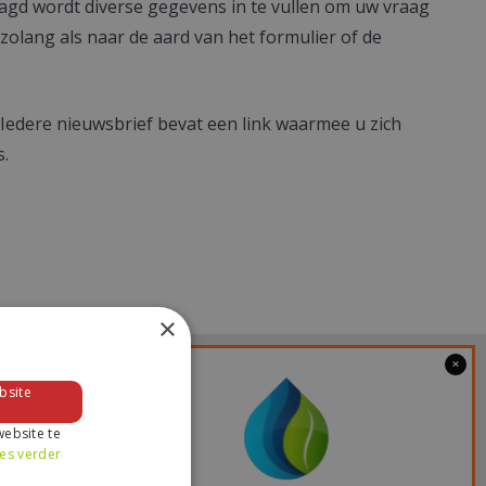
aagd wordt diverse gegevens in te vullen om uw vraag
zolang als naar de aard van het formulier of de
Iedere nieuwsbrief bevat een link waarmee u zich
s.
×
bsite
ereenkomst.
ebsite te
es verder
uw persoonsgegevens.