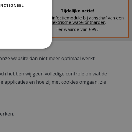
UNCTIONEEL
Tijdelijke actie!
Gratis desinfectiemodule bij aanschaf van een
kies geplaatst.
elektrische waterontharder
.
Ter waarde van €99,-
om wij cookies gebruiken. Uw verder gebruik van
 onze website dan niet meer optimaal werkt.
och hebben wij geen volledige controle op wat de
e applicaties en hoe zij met cookies omgaan, zie
erken.