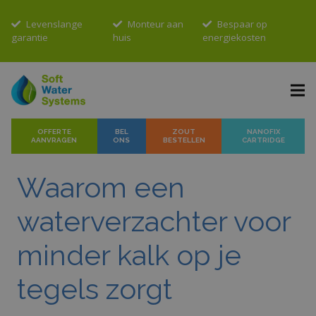
Levenslange
Monteur aan
Bespaar op
garantie
huis
energiekosten
OFFERTE
BEL
ZOUT
NANOFIX
AANVRAGEN
ONS
BESTELLEN
CARTRIDGE
Waarom een
waterverzachter voor
minder kalk op je
tegels zorgt