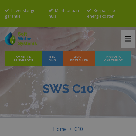
Levenslange
Monteur aan
Bespaar op
garantie
huis
energiekosten
OFFERTE
BEL
ZOUT
NANOFIX
AANVRAGEN
ONS
BESTELLEN
CARTRIDGE
SWS C10
Home
C10