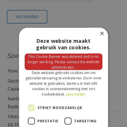
×
Deze website maakt
gebruik van cookies.
Specificaties
This Cookie Banner was deleted and is no
longer working. Please contact the website
administrator.
Flow *In m³/uur
2,8 m³
Deze website gebruikt cookies om uw
gebruikerservaring te verbeteren. Door onze
Gezins
1 – 7 personen
website te gebruiken, stemt u in met alle
Capaciteit
cookies in overeenstemming met ons
Cookiebeleid.
Lees verder
Aantal
1
Badkamers
STRIKT NOODZAKELIJK
Filtercapaciteit
2.800 L
PRESTATIE
TARGETING
bij 10DH