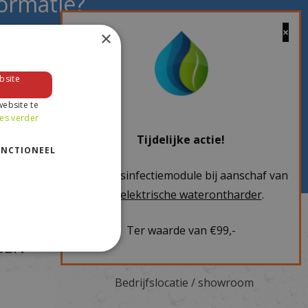
ormatie?
×
informatie over ons producten wilt
bsite
ebsite te
es verder
Tijdelijke actie!
UNCTIONEEL
Gratis desinfectiemodule bij aanschaf van
een
elektrische waterontharder
.
Ter waarde van €99,-
GEN
CONTACT INFORMATIE
Bedrijfslocatie / showroom