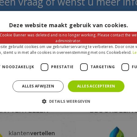
 een vraag of wenst u meer inf
elpen u graag als u vragen heeft of meer 
hebben.
Deze website maakt gebruik van cookies.
 Cookie Banner was deleted and is no longer working. Please contact the we
administrator.
ite gebruikt cookies om uw gebruikerservaring te verbeteren. Door onze w
, stemt u in met alle cookies in overeenstemming met ons Cookiebeleid.
Le
Neem contact met ons op
Download onze brochure
T NOODZAKELIJK
PRESTATIE
TARGETING
F
ALLES AFWIJZEN
ALLES ACCEPTEREN
DETAILS WEERGEVEN
ANTVERTELLEN
BEOORDELIN