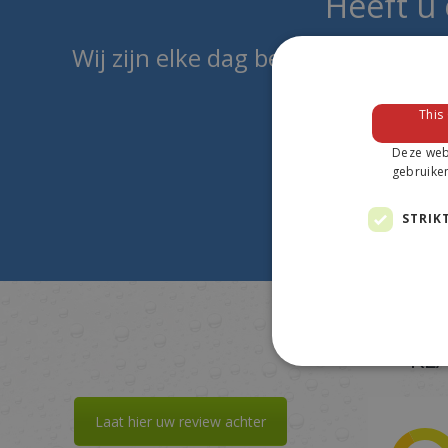
Heeft u
Wij zijn elke dag bereikbaar en h
This
Deze webs
gebruiken
STRIK
KL
Laat hier uw review achter