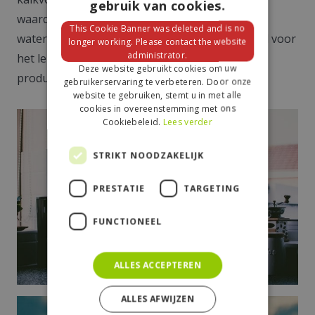
gebruik van cookies.
waardoor de kalk geheel verdwijnt. Een
This Cookie Banner was deleted and is no
waterontharder als ontkalker is dus zowel goed voor
longer working. Please contact the website
administrator.
het leidingwater als voor de huishoudelijke
Deze website gebruikt cookies om uw
producten die hier gebruik van maken.
gebruikerservaring te verbeteren. Door onze
website te gebruiken, stemt u in met alle
cookies in overeenstemming met ons
Cookiebeleid.
Lees verder
STRIKT NOODZAKELIJK
PRESTATIE
TARGETING
FUNCTIONEEL
ALLES ACCEPTEREN
ALLES AFWIJZEN