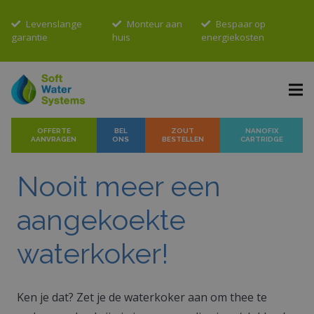
Levenslange
Monteur aan
Bespaar op
garantie
huis
energiekosten
OFFERTE
BEL
ZOUT
NANOFIX
AANVRAGEN
ONS
BESTELLEN
CARTRIDGE
Nooit meer een
aangekoekte
waterkoker!
Ken je dat? Zet je de waterkoker aan om thee te